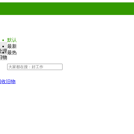
默认
最新
处理
最热
旧物
回收旧物