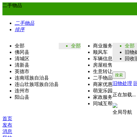
二手物品
二手物品
排序
全部
全部
商业服务
全部
佛冈县
顺风车
旧物
清城区
车辆信息
回收
清新县
房屋租售
英德市
生意转让
搜索
连南瑶族自治县
二手物品
旧物处理
连山壮族瑶族自治县
商家优惠
连州市
萌宠乐园
正在加载...
阳山县
家政服务
同城互帮
全局导航
首页
发布
消息