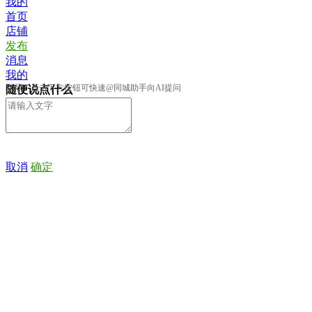
我的
首页
店铺
发布
消息
我的
提示：点击下方按钮可快速@同城助手向AI提问
随便说点什么
取消
确定