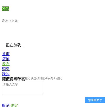
私信
发布：0 条
正在加载...
首页
店铺
发布
消息
我的
提示：点击下方按钮可快速@同城助手向AI提问
随便说点什么
@同城助手
取消
确定