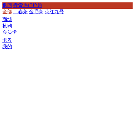
返回
搜索热门抢购
全部
二春茶
金毛毫
英红九号
商城
抢购
会员卡
卡券
我的