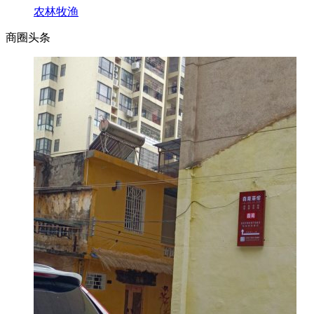
农林牧渔
商圈
头条