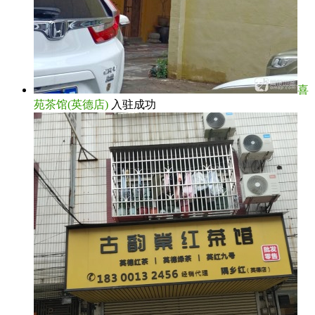
喜
苑茶馆(英德店)
入驻成功