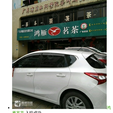
鸿
雁茗茶
入驻成功