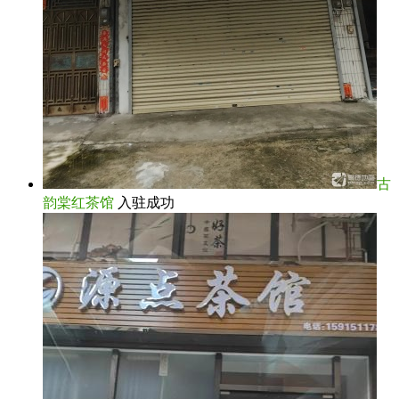
古
韵棠红茶馆
入驻成功