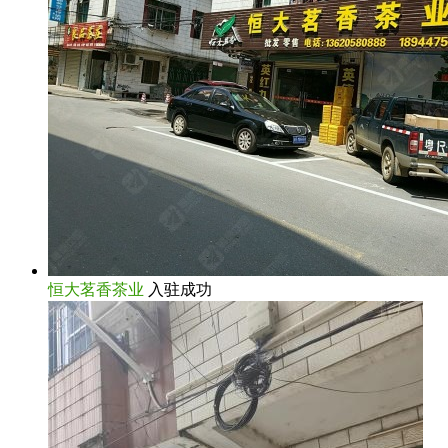
恒大茗香茶业
入驻成功