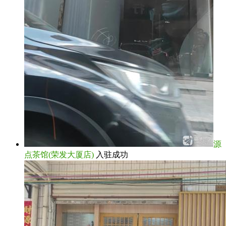
源
点茶馆(荣发大厦店)
入驻成功