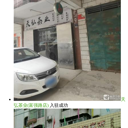
天
弘茶业(富强路店)
入驻成功