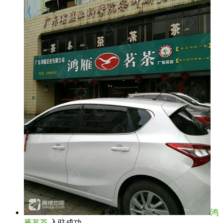
鸿
雁茗茶
入驻成功