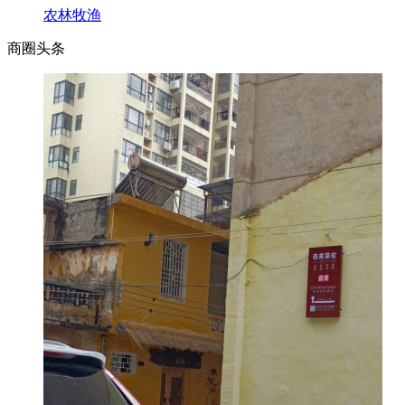
农林牧渔
商圈
头条