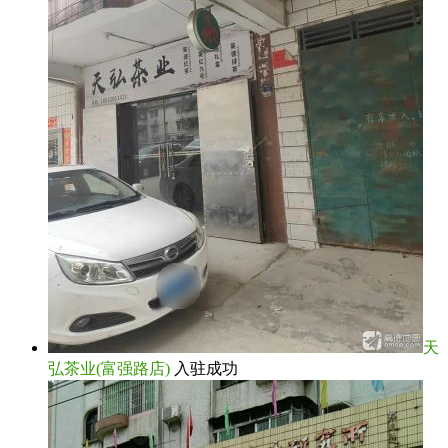
天
弘茶业(富强路店)
入驻成功