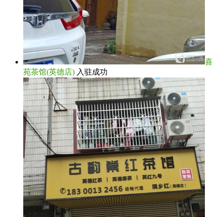
喜
苑茶馆(英德店)
入驻成功