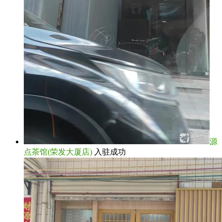
源
点茶馆(荣发大厦店)
入驻成功