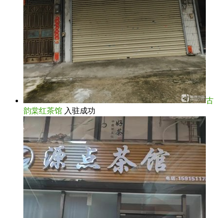
古
韵棠红茶馆
入驻成功